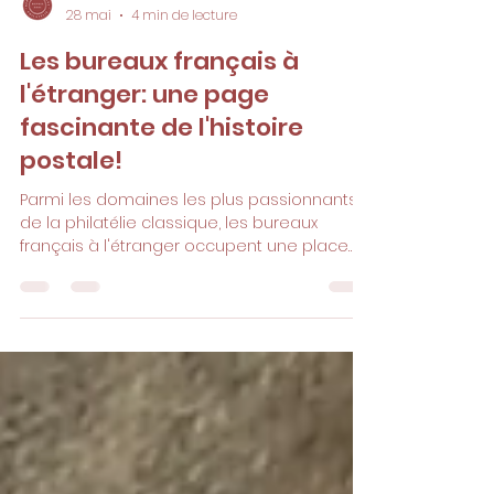
Bernard Laurent
28 mai
4 min de lecture
Les bureaux français à
l'étranger: une page
fascinante de l'histoire
postale!
Parmi les domaines les plus passionnants
de la philatélie classique, les bureaux
français à l'étranger occupent une place
de choix au sein de l'Histoire Postale.
Témoins de l'influence commerciale,
diplomatique et maritime de la France au
XIXe siècle et au début du XXe siècle, ces
lettres anciennes et timbres anciens de
collection offrent aux collectionneurs un
vaste champ d'étude mêlant histoire