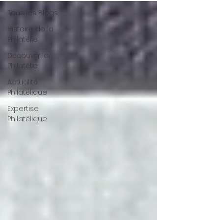
Tous les Blogs
Histoire de la
Philatélie
Découvrir la
Philatélie
Actualité
Philatélique
Expertise
Philatélique