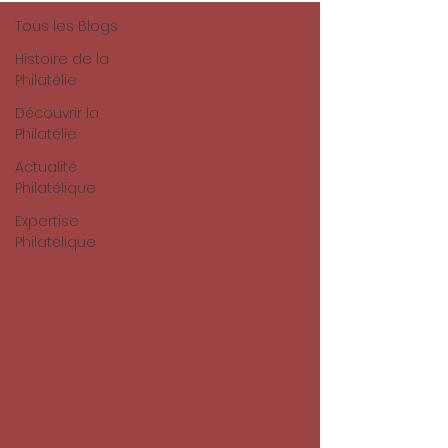
Tous les Blogs
Histoire de la
Philatélie
Découvrir la
Philatélie
Actualité
Philatélique
Expertise
Philatélique