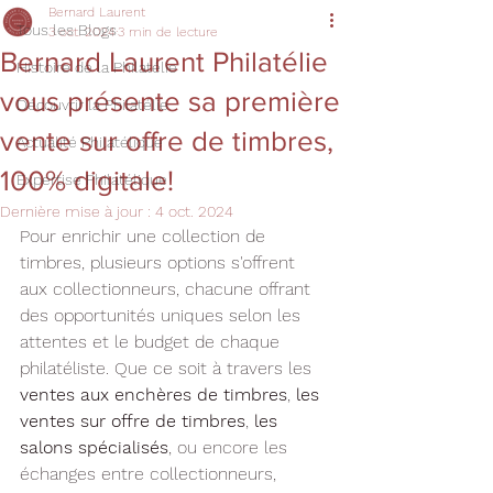
Bernard Laurent
Tous les Blogs
3 oct. 2024
3 min de lecture
Bernard Laurent Philatélie
Histoire de la Philatélie
vous présente sa première
Découvrir la Philatélie
vente sur offre de timbres,
Actualité Philatélique
100% digitale!
Expertise Philatélique
Dernière mise à jour :
4 oct. 2024
Pour enrichir une collection de 
timbres, plusieurs options s'offrent 
aux collectionneurs, chacune offrant 
des opportunités uniques selon les 
attentes et le budget de chaque 
philatéliste. Que ce soit à travers les
ventes aux enchères de timbres
, 
les 
ventes sur offre de timbres
, 
les 
salons spécialisés
, ou encore les 
échanges entre collectionneurs, 