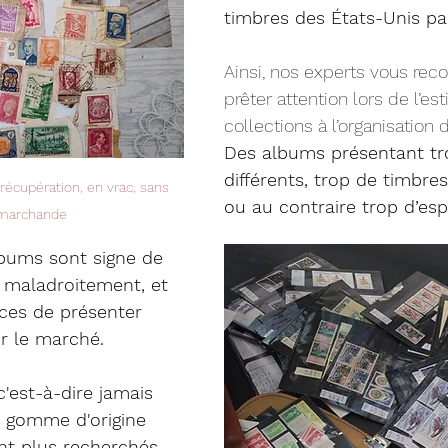
timbres des États-Unis p
Ainsi, nos experts vous r
prêter attention lors de l’es
collections à l’organisation d
Des albums présentant tr
différents, trop de timbre
écupération, en vrac, sans 
ou au contraire trop d’esp
 marchande
lbums sont signe de 
s maladroitement, et 
ces de présenter 
ur le marché. 
c'est-à-dire jamais 
ur gomme d'origine 
nt plus recherchés.