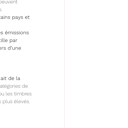
 peuvent 
.
tains pays et 
es émissions 
lle par 
ors d’une 
ait de la 
atégories de 
ou les timbres 
 plus élevés.