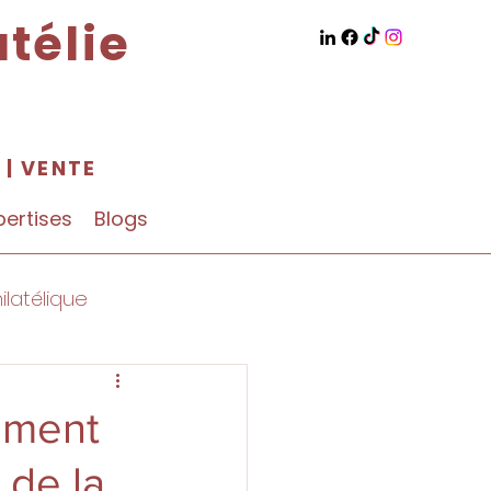
télie
N
|
VENTE
pertises
Blogs
ilatélique
mment
 de la