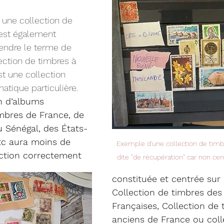
r une collection de 
 est également 
ndre le terme de 
lection de timbres à 
t une collection 
atique particulière. 
on d’albums 
bres de France, de 
u Sénégal, des États-
tc aura moins de 
Exemple d'une collection de timb
ection correctement 
dite "de récupération" car non ce
constituée et centrée sur
Collection de timbres des
Françaises, Collection de 
anciens de France ou coll