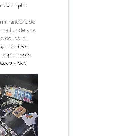
ar exemple
. 
ecommandent de 
timation de vos 
e celles-ci. 
op de pays 
s superposés 
aces vides 