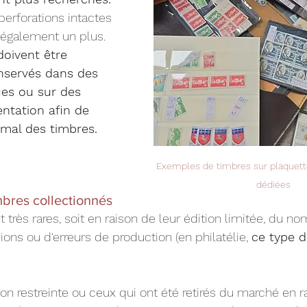
erforations intactes 
 également un plus. 
oivent être 
nservés dans des 
ues ou sur des 
ntation afin de 
timal des timbres.
Exemples de timbres sur plaquett
dédiées
mbres collectionnés
 très rares, soit en raison de leur édition limitée, du no
ons ou d'erreurs de production (en philatélie, 
ce type d
on restreinte ou ceux qui ont été retirés du marché en r