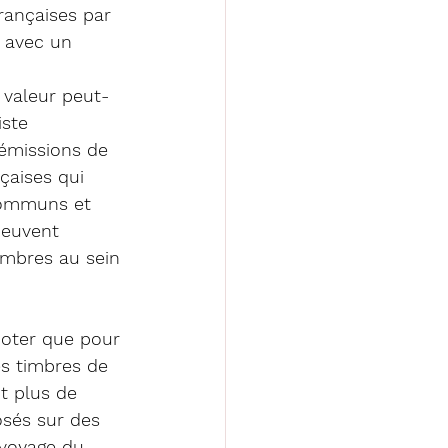
rançaises par 
 avec un 
 
 valeur peut-
iste 
émissions de 
çaises qui 
communs et 
peuvent 
timbres au sein 
noter que pour 
es timbres de 
t plus de 
osés sur des 
 voyage du 