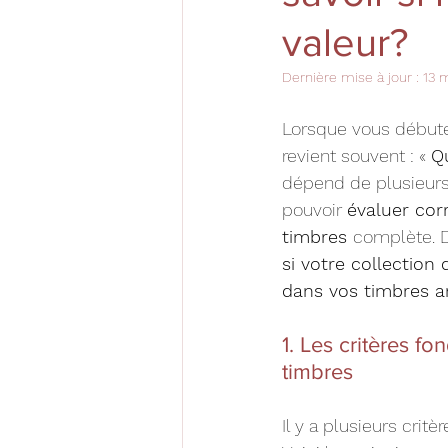
valeur?
Dernière mise à jour :
13 
Lorsque vous début
revient souvent : « 
Q
dépend de plusieurs 
pouvoir 
évaluer cor
timbres 
complète. Da
si votre collection
dans vos timbres a
1. Les critères f
timbres
Il y a plusieurs crit