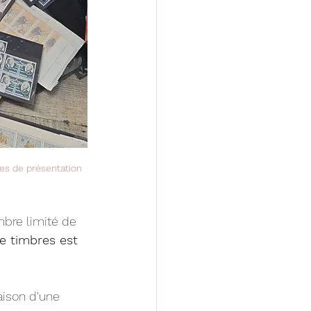
es de présentation 
mbre limité de 
e timbres est 
aison d'une 