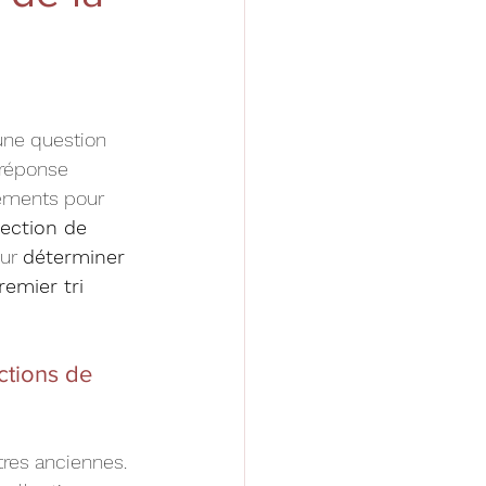
 une question 
 réponse 
léments pour 
ection de 
ur 
déterminer 
emier tri 
ctions de 
tres anciennes. 