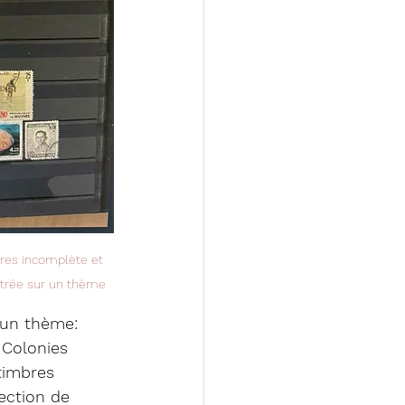
res incomplète et 
ntrée sur un thème
 un thème: 
 Colonies 
timbres 
ection de 