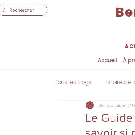
Be
AC
Accueil
À p
Tous les Blogs
Histoire de l
Expertise Philatélique
Bernard Laurent
11
Le Guide
savoir si