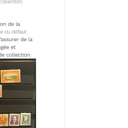
ollection.
on de la 
he ou défaut 
’assurer de la 
ngée et 
de collection
. 