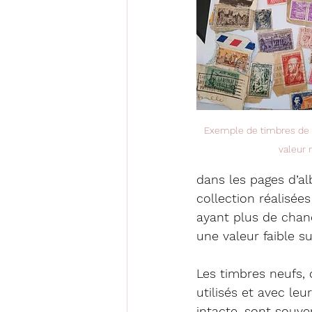
Exemple de timbres de r
valeur
dans les pages d’a
collection réalisée
ayant plus de chan
une valeur faible s
Les timbres neufs, 
utilisés et avec le
intacte, sont souve