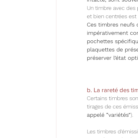
Un timbre avec des p
et bien centrées est
Ces timbres neufs d
impérativement co
pochettes spécifiq
plaquettes de prése
préserver l’état op
b. La rareté des ti
Certains timbres sont
tirages de ces émissi
appelé “variétés”
). 
Les timbres d'émissi