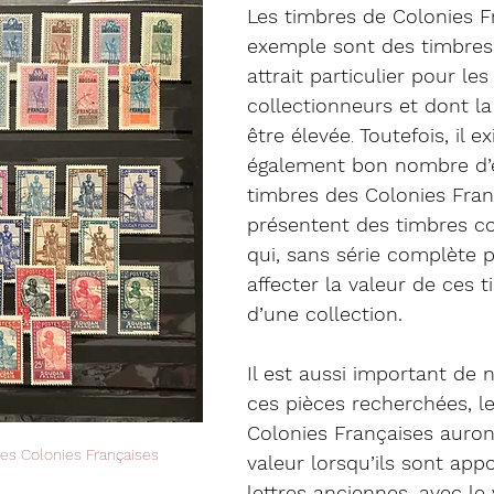
Les timbres de Colonies F
exemple sont des timbres
attrait particulier pour les
collectionneurs et dont la
être élevée
. 
Toutefois, il ex
également bon nombre d’
timbres des Colonies Fran
présentent des timbres 
qui, sans série complète 
affecter la valeur de ces 
d’une collection.
Il est aussi important de 
ces pièces recherchées, l
Colonies Françaises auron
es Colonies Françaises
valeur lorsqu’ils sont app
lettres anciennes, avec le