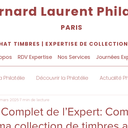
rnard Laurent Phila
PARIS
HAT TIMBRES
|
EXPERTISE DE COLLECTIO
ropos
RDV Expertise
Nos Services
Journées Ex
a Philatélie
Découvrir la Philatélie
Actualité Ph
 mars 2025
7 min de lecture
 Complet de l’Expert: Co
 ma collection de timbres a