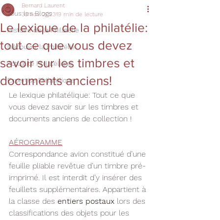
Bernard Laurent
Tous les Blogs
30 nov. 2023
19 min de lecture
Le lexique de la philatélie:
Histoire de la Philatélie
tout ce que vous devez
Découvrir la Philatélie
savoir sur les timbres et
Actualité Philatélique
documents anciens!
Expertise Philatélique
Le lexique philatélique: Tout ce que 
vous devez savoir sur les timbres et 
documents anciens de collection !
AÉROGRAMME
Correspondance avion constitué d’une 
feuille pliable revêtue d’un timbre pré-
imprimé. Il est interdit d’y insérer des 
feuillets supplémentaires. Appartient à 
la classe des 
entiers postaux
 lors des 
classifications des objets pour les 