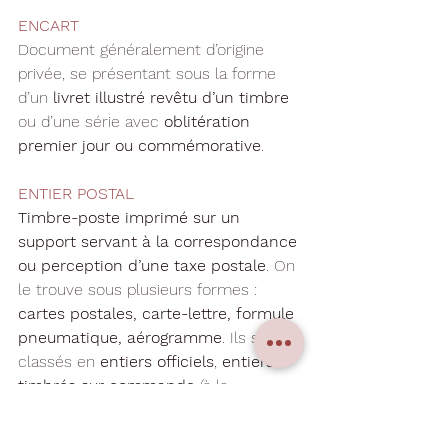
ENCART
Document généralement d’origine 
privée, se présentant sous la forme 
d’un 
livret illustré revêtu d’un timbre
ou d’une série avec 
oblitération 
premier jour ou commémorative
.
ENTIER POSTAL
Timbre-poste imprimé sur un 
support servant à la correspondance 
ou perception d’une taxe postale
. On 
le trouve sous plusieurs formes : 
cartes postales, carte-lettre, formule 
pneumatique, aérogramme
. Ils sont 
classés en 
entiers officiels
, 
entiers 
timbrés sur commande 
(à la 
demande d’un collectionneur, non 
vendus au public), 
entiers annonces 