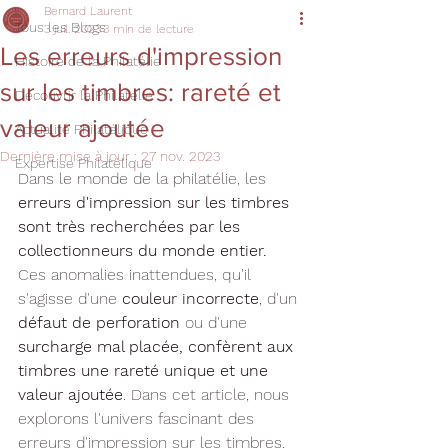
Bernard Laurent
Tous les Blogs
3 juil. 2023
3 min de lecture
Les erreurs d'impression
Histoire de la Philatélie
sur les timbres: rareté et
Découvrir la Philatélie
valeur ajoutée
Actualité Philatélique
Dernière mise à jour :
27 nov. 2023
Expertise Philatélique
Dans le monde de la philatélie, les 
erreurs d'impression sur les timbres 
sont très recherchées par les 
collectionneurs du monde entier.
Ces anomalies inattendues, qu'il 
s'agisse d'une
 couleur incorrecte
, d'un 
défaut de perforation
 ou d'une
surcharge mal placée, confèrent aux 
timbres une rareté unique et une 
valeur ajoutée
. Dans cet article, nous 
explorons l'univers fascinant des 
erreurs d'impression sur les timbres, 