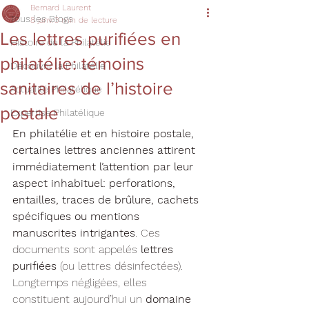
Bernard Laurent
Tous les Blogs
8 janv.
3 min de lecture
Les lettres purifiées en
Histoire de la Philatélie
philatélie: témoins
Découvrir la Philatélie
sanitaires de l’histoire
Actualité Philatélique
postale
Expertise Philatélique
En philatélie et en histoire postale, 
certaines lettres anciennes attirent 
immédiatement l’attention par leur 
aspect inhabituel: perforations, 
entailles, traces de brûlure, cachets 
spécifiques ou mentions 
manuscrites intrigantes
. Ces 
documents sont appelés 
lettres 
purifiées
 (ou lettres désinfectées). 
Longtemps négligées, elles 
constituent aujourd’hui un 
domaine 