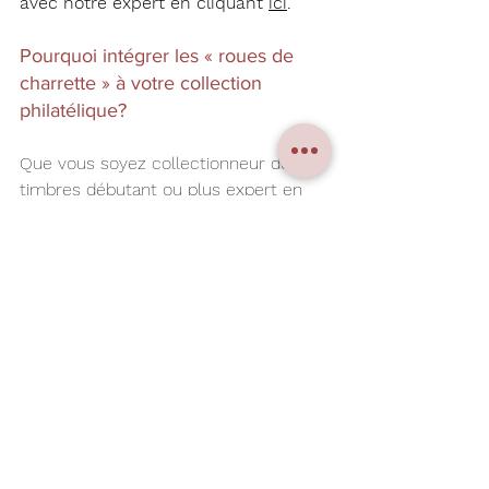
avec notre expert en cliquant 
ici
.
Pourquoi intégrer les « roues de 
charrette » à votre collection 
philatélique?
Que vous soyez collectionneur de 
timbres débutant ou plus expert en 
philatélie, 
les oblitérations « roue de 
charrette » présentent de nombreux 
atouts au sein d'une collection de 
timbres et lettres anciennes
:
Elles 
enrichissent la dimension 
historique de votre collection
Elles 
offrent un terrain d’étude 
passionnant au niveau de la 
marcophilie
Elles permettent de se 
démarquer avec des pièces 