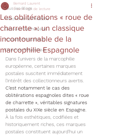
Bernard Laurent
Tous les Blogs
9 avr.
4 min de lecture
Les oblitérations « roue de
Histoire de la Philatélie
charrette »: un classique
Découvrir la Philatélie
incontournable de la
Actualité Philatélique
marcophilie Espagnole
Expertise Philatélique
Dans l’univers de la marcophilie 
européenne, certaines marques 
postales suscitent immédiatement 
l’intérêt des collectionneurs avertis. 
C’est notamment le cas des 
oblitérations espagnoles dites « roue 
de charrette », véritables signatures 
postales du XIXe siècle en Espagne.
À la fois esthétiques, codifiées et 
historiquement riches, ces marques 
postales constituent aujourd’hui un 