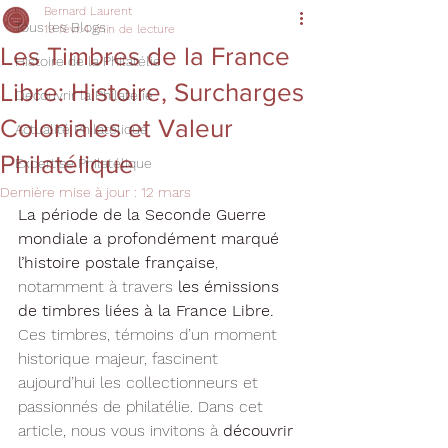
Bernard Laurent
Tous les Blogs
19 févr.
4 min de lecture
Les Timbres de la France
Histoire de la Philatélie
Libre: Histoire, Surcharges
Découvrir la Philatélie
Coloniales et Valeur
Actualité Philatélique
Philatélique
Expertise Philatélique
Dernière mise à jour :
12 mars
La période de la Seconde Guerre 
mondiale a profondément marqué 
l’histoire postale française
, 
notamment à travers 
les émissions 
de timbres liées à la France Libre.
Ces timbres, témoins d’un moment 
historique majeur, fascinent 
aujourd’hui les collectionneurs et 
passionnés de philatélie. Dans cet 
article, nous vous invitons à 
découvrir 