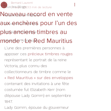
Bernard Laurent
Tous les Blogs
21 sept. 2023
3 min de lecture
Nouveau record en vente
Histoire de la Philatélie
aux enchères pour l’un des
Découvrir la Philatélie
plus anciens timbres au
Actualité Philatélique
monde : Le Red Mauritius
Expertise Philatélique
L'une des premières personnes à 
apposer ces 
précieux timbres rouges
représentant le portrait de la reine 
Victoria, plus connu des 
collectionneurs de timbre comme le 
« Red Mauritius » sur des enveloppes
contenant des invitations à une fête 
costumée fut Elizabeth Kerr (nom 
d'épouse Lady Gomm) en septembre 
1847.
Lady Gomm, épouse du gouverneur 