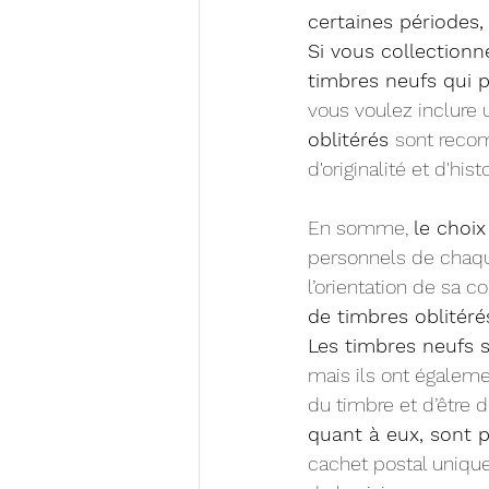
certaines périodes,
Si vous collectionn
timbres neufs qui 
vous voulez inclure 
oblitérés 
sont recom
d'originalité et d'hist
En somme, 
le choix
personnels de chaque
l’orientation de sa c
de timbres oblitéré
Les timbres neufs s
mais ils ont égaleme
du timbre et d’être d
quant à eux, sont 
cachet postal unique