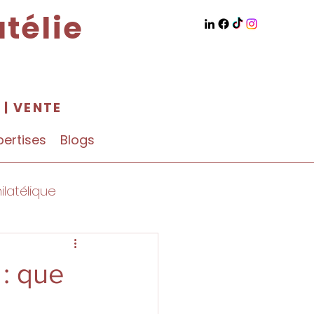
télie
N
|
VENTE
pertises
Blogs
ilatélique
 : que