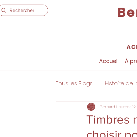
Be
AC
Accueil
À p
Tous les Blogs
Histoire de l
Expertise Philatélique
Bernard Laurent
12
Timbres n
choisir po