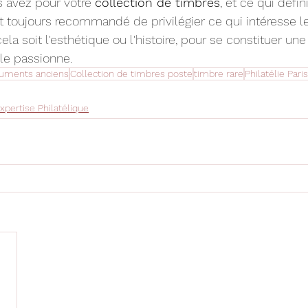
s avez pour votre 
collection de timbres
, et ce qui défini
est toujours recommandé de privilégier ce qui intéresse le
ela soit l'esthétique ou l'histoire, pour se constituer une
 le passionne.
uments anciens
Collection de timbres poste
timbre rare
Philatélie Paris
xpertise Philatélique