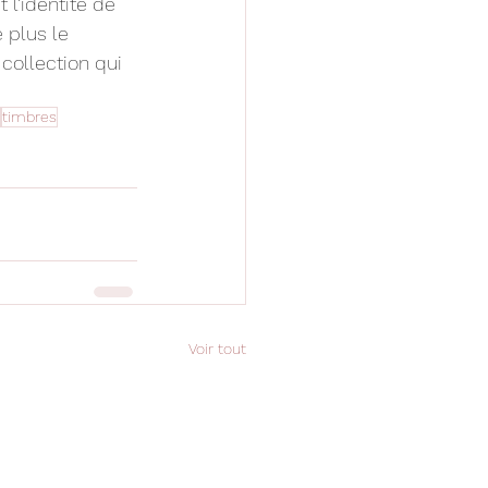
t l’identité de 
 plus le 
 collection qui 
timbres
Voir tout