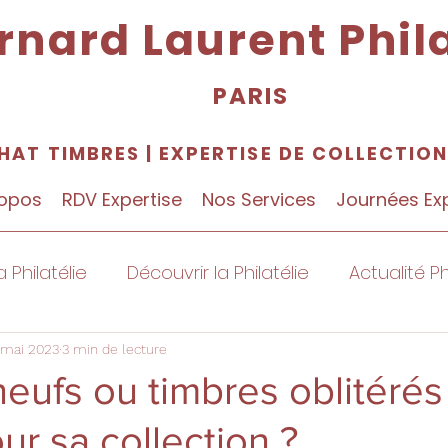
rnard Laurent Phila
PARIS
HAT TIMBRES
|
EXPERTISE DE COLLECTIO
ropos
RDV Expertise
Nos Services
Journées Ex
a Philatélie
Découvrir la Philatélie
Actualité Ph
 mai 2023
3 min de lecture
eufs ou timbres oblitérés
ur sa collection ?