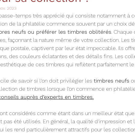
nov. 2023
 passe-temps très apprécié qui consiste notamment à co
sion de la philatélie commence souvent par un choix dé
res neufs ou préférer les timbres oblitérés
. Chaque o
s, façonnant la nature même de votre collection. Les t
ue postale, captivent par leur état impeccable. Ils offre
ions, des couleurs éclatantes et des détails fins. Les col
esthétique de ces timbres qui reflètent parfaitement le t
cile de savoir si l'on doit privilégier les 
timbres neufs
 o
llection de timbres lorsque l’on commence en philatélie, 
nseils auprès d’experts en timbres.
sont considérés comme étant dans un meilleur état que 
ont pas été utilisés. En général, la qualité d'impression et
ui les rend particulièrement attractifs pour les collectio