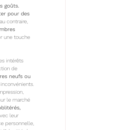
s goûts.
ter pour des 
, au contraire, 
imbres 
r une touche 
s intérêts 
tion de 
res neufs ou 
 inconvénients. 
mpression, 
sur le marché 
blitérés, 
vec leur 
ce personnelle, 