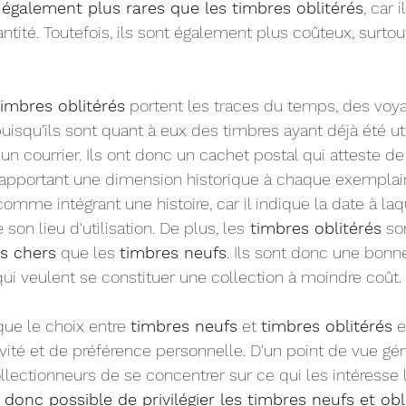
également plus rares que les timbres oblitérés
, car 
ité. Toutefois, ils sont également plus coûteux, surtout 
timbres oblitérés
 portent les traces du temps, des voy
uisqu’ils sont quant à eux des timbres ayant déjà été ut
un courrier. Ils ont donc un cachet postal qui atteste de
e, apportant une dimension historique à chaque exemplai
mme intégrant une histoire, car il indique la date à laq
e son lieu d'utilisation. De plus, les
 timbres oblitérés
 so
s chers
 que les 
timbres neufs
. Ils sont donc une bonn
qui veulent se constituer une collection à moindre coût
.
que le choix entre 
timbres neufs
 et 
timbres oblitérés
 
ité et de préférence personnelle. D'un point de vue génér
ectionneurs de se concentrer sur ce qui les intéresse 
t donc possible de privilégier les timbres neufs et obl