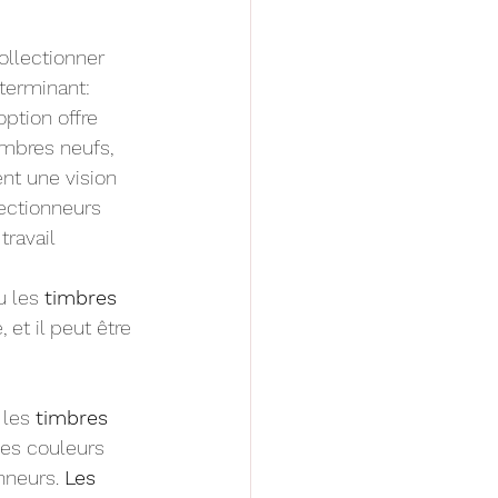
llectionner 
terminant: 
ption offre 
imbres neufs, 
nt une vision 
lectionneurs 
ravail 
u les 
timbres 
et il peut être 
les 
timbres 
 les couleurs 
nneurs. 
Les 