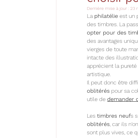
Dernière mise à jour :
23 
La 
philatélie
 est un
des timbres. La pas
opter pour des timb
des avantages unique
vierges de toute marq
intacte des illustrat
apprécient la pureté 
artistique.
Il peut donc être diffi
oblitérés
 pour sa co
utile de 
demander co
Les 
timbres neuf
s 
oblitérés
, car ils n'
sont plus vives, ce q