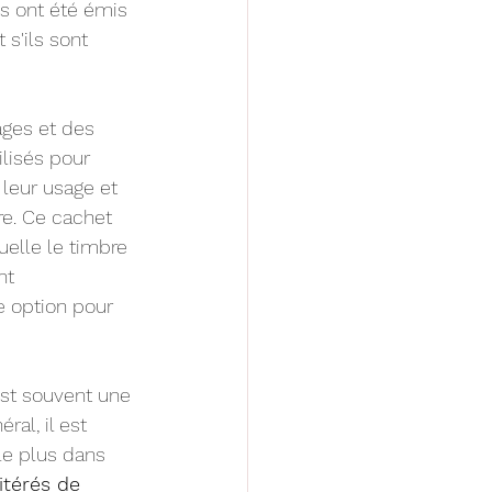
ils ont été émis 
s'ils sont 
ages et des 
ilisés pour 
 leur usage et 
re. Ce cachet 
uelle le timbre 
nt 
e option 
pour 
est souvent une 
al, il est 
le plus dans 
itérés de 