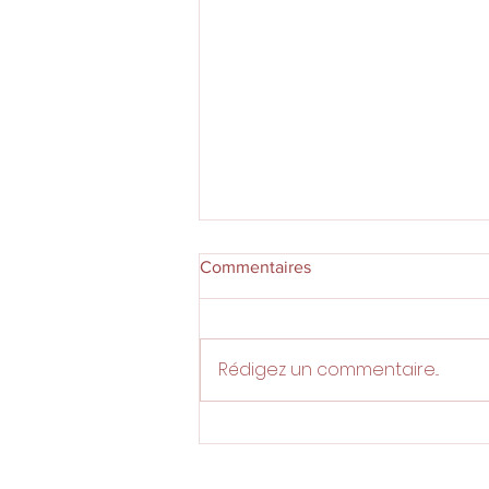
Commentaires
Rédigez un commentaire...
Quelle est la différence entre
timbre et une variété ?